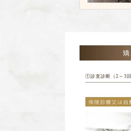
矯
①診査診断（2～3
保険診療又は自