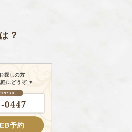
は？
お探しの方
軽にどうぞ ▼
19:30
3-0447
WEB予約